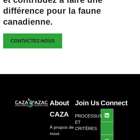
différence pour la faune
canadienne.
CONTACTEZ-NOUS
About
Join Us
Connect
L
J
I
CAZA
i
k
n
PROCESSUS
n
i
s
ET
k
-
t
À propos de
CRITÈRES
e
f
a
nous
d
a
g