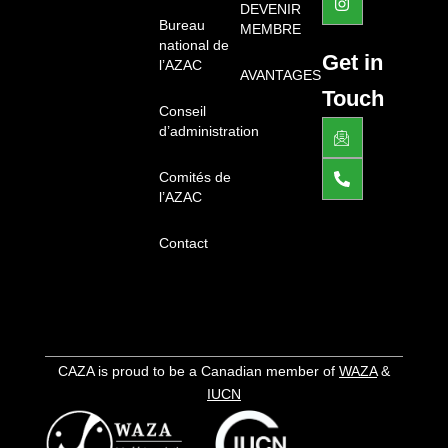
i
c
r
DEVENIR
n
e
a
Bureau
MEMBRE
b
m
national de
o
Get in
l’AZAC
o
AVANTAGES
k
Touch
-
Conseil
l
J
P
i
d’administration
k
h
g
i
o
h
-
n
Comités de
t
e
e
l’AZAC
m
-
a
a
i
l
Contact
l
t
1
-
l
i
g
h
t
CAZA is proud to be a Canadian member of
WAZA
&
IUCN